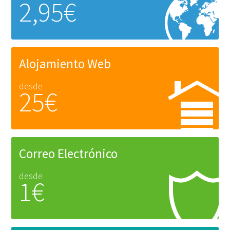
2,95€
Alojamiento Web
desde
25€
Correo Electrónico
desde
1€