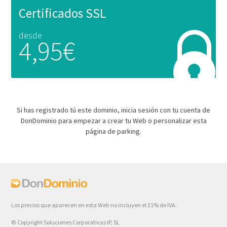
Certificados SSL
desde
4,95€
Si has registrado tú este dominio, inicia sesión con tu cuenta de
DonDominio para empezar a crear tu Web o personalizar esta
página de parking.
Los precios que aparecen en esta Web no incluyen el 21% de IVA.
© Copyright Soluciones Corporativas IP, SL